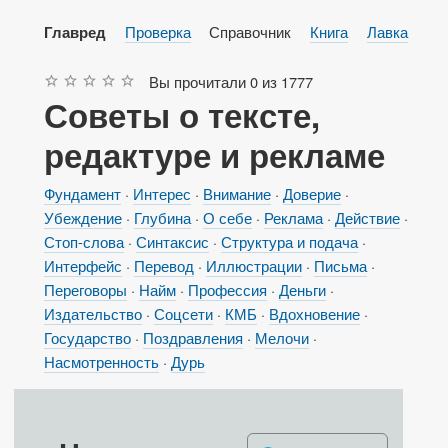
Проверка
Справочник
Книга
Лавка
Главред
Вы прочитали
0
из
1777
Советы
о тексте,
редактуре
и рекламе
Фундамент
Интерес
Внимание
Доверие
Убеждение
Глубина
О себе
Реклама
Действие
Стоп-слова
Синтаксис
Структура и подача
Интерфейс
Перевод
Иллюстрации
Письма
Переговоры
Найм
Профессия
Деньги
Издательство
Соцсети
КМБ
Вдохновение
Государство
Поздравления
Мелочи
Насмотренность
Дурь